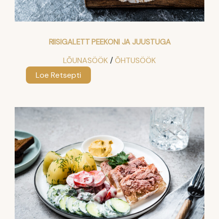
RIISIGALETT PEEKONI JA JUUSTUGA
LÕUNASÖÖK
 / 
ÕHTUSÖÖK
:
Loe Retsepti
Riisigalett
peekoni
ja
juustuga