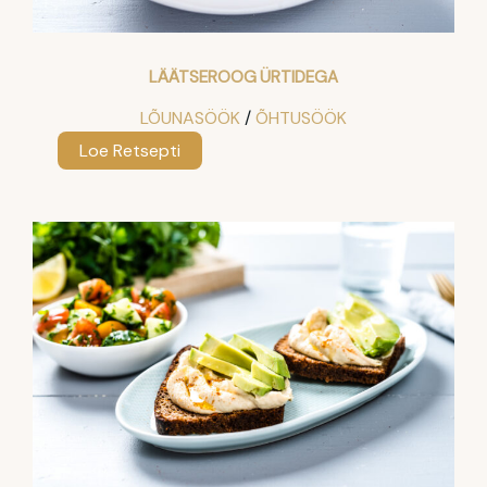
LÄÄTSEROOG ÜRTIDEGA
LÕUNASÖÖK
 / 
ÕHTUSÖÖK
:
Loe Retsepti
Läätseroog
ürtidega