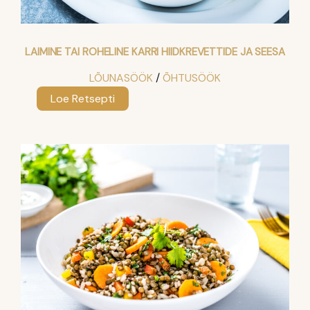
LAIMINE TAI ROHELINE KARRI HIIDKREVETTIDE JA SEESA
LÕUNASÖÖK
 / 
ÕHTUSÖÖK
:
Loe Retsepti
Laimine
Tai
roheline
karri
hiidkrevettide
ja
seesa