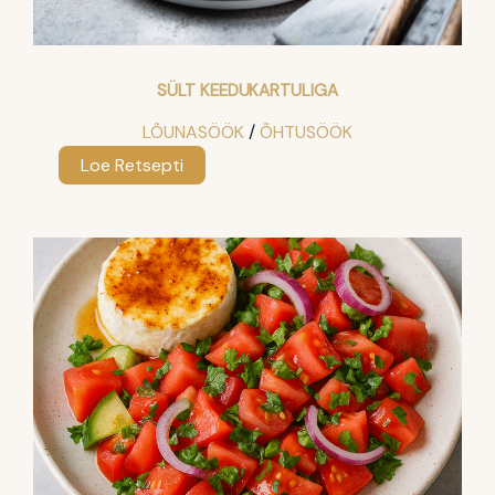
SÜLT KEEDUKARTULIGA
LÕUNASÖÖK
 / 
ÕHTUSÖÖK
:
Loe Retsepti
Sült
keedukartuliga