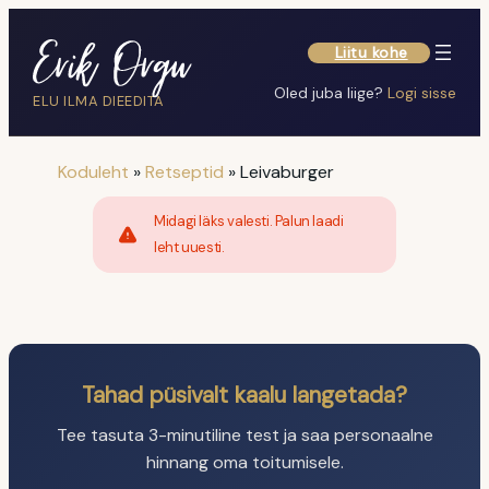
Oled juba liige?
Logi sisse
ELU ILMA DIEEDITA
Koduleht
»
Retseptid
»
Leivaburger
Midagi läks valesti. Palun laadi
leht uuesti.
Tahad püsivalt kaalu langetada?
Tee tasuta 3-minutiline test ja saa personaalne
hinnang oma toitumisele.