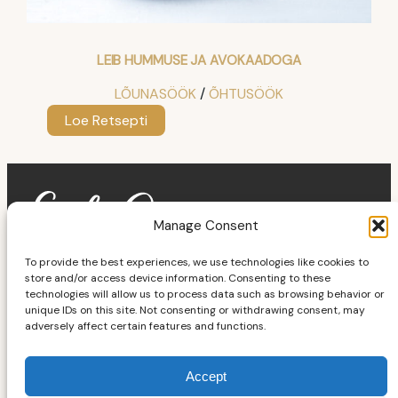
LEIB HUMMUSE JA AVOKAADOGA
LÕUNASÖÖK
 / 
ÕHTUSÖÖK
:
Loe Retsepti
Leib
hummuse
ja
avokaadoga
Manage Consent
To provide the best experiences, we use technologies like cookies to
store and/or access device information. Consenting to these
ELU ILMA DIEEDITA
technologies will allow us to process data such as browsing behavior or
unique IDs on this site. Not consenting or withdrawing consent, may
Facebook
Instagram
YouTube
adversely affect certain features and functions.
Accept