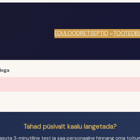
EDULOOD
RETSEPTID
TOOTED
B
dega
Tahad püsivalt kaalu langetada?
asuta 3-minutiline test ja saa personaalne hinnang oma toitum