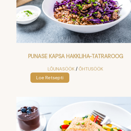
PUNASE KAPSA HAKKLIHA-TATRAROOG
LÕUNASÖÖK
 / 
ÕHTUSÖÖK
:
Loe Retsepti
Punase
kapsa
hakkliha-
tatraroog