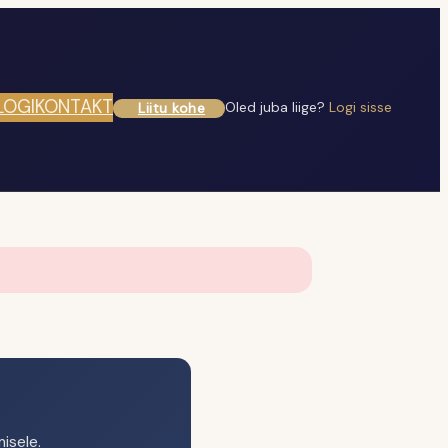
LOGI
KONTAKT
Oled juba liige?
Logi sisse
isele.