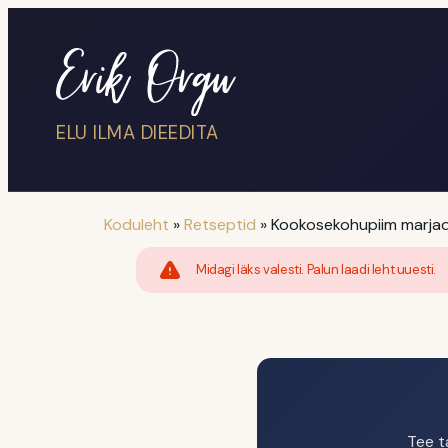
ELU ILMA DIEEDITA
Koduleht
»
Retseptid
»
Kookosekohupiim marja
Midagi läks valesti. Palun laadi leht uuesti.
Tee t