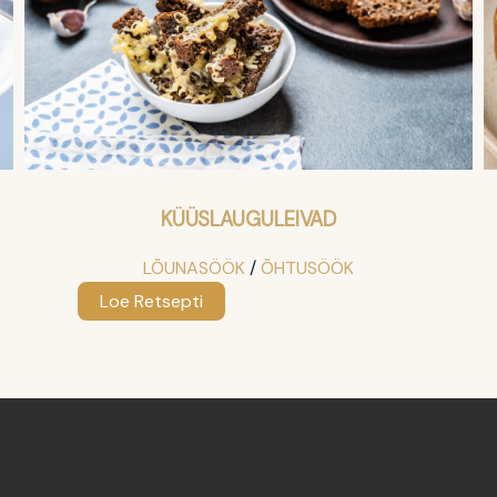
KÜÜSLAUGULEIVAD
LÕUNASÖÖK
 / 
ÕHTUSÖÖK
:
Loe Retsepti
Küüslauguleivad