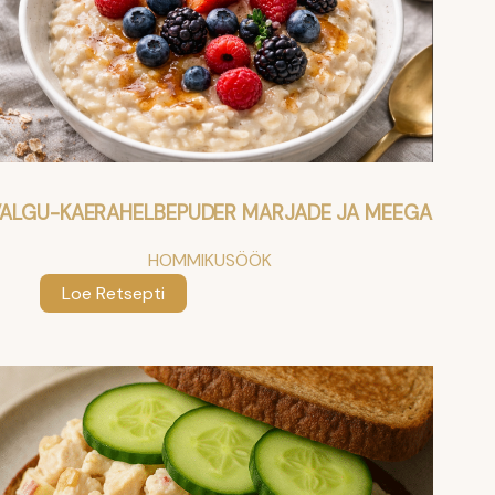
ALGU-KAERAHELBEPUDER MARJADE JA MEEGA
HOMMIKUSÖÖK
:
Loe Retsepti
Valgu-
kaerahelbepuder
marjade
ja
meega